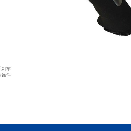
手刹车
内饰件