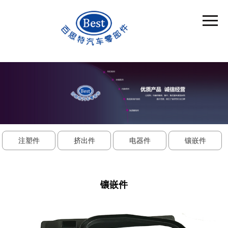
注塑件
挤出件
电器件
镶嵌件
镶嵌件